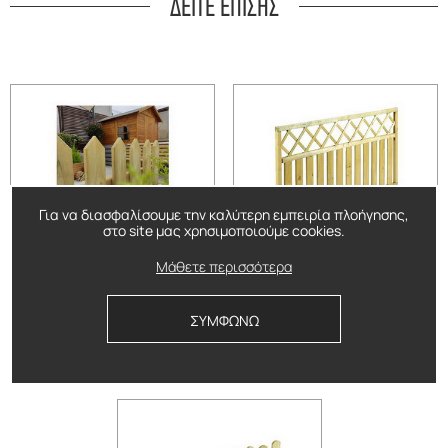
ΔΕΙΤΕ ΕΠΙΣΗΣ
Για να διασφαλίσουμε την καλύτερη εμπειρία πλοήγησης,
στο site μας χρησιμοποιούμε cookies.
Ξύλινος φράχτης Πυραμίδα
Ξύλινος φράχτης Μπάκιγχαμ
Μάθετε περισσότερα
Δείτε περισσότερα
Δείτε περισσότερα
ΣΥΜΦΩΝΩ