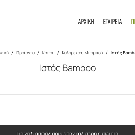
ΑΡΧΙΚΗ
ΕΤΑΙΡΕΙΑ
Π
χική
/
Προϊόντα
/
Κήπος
/
Καλαμωτές Μπαμπού
/
Ιστός Bamb
Ιστός Bamboo
Για να διασφαλίσουμε την καλύτερη εμπειρία