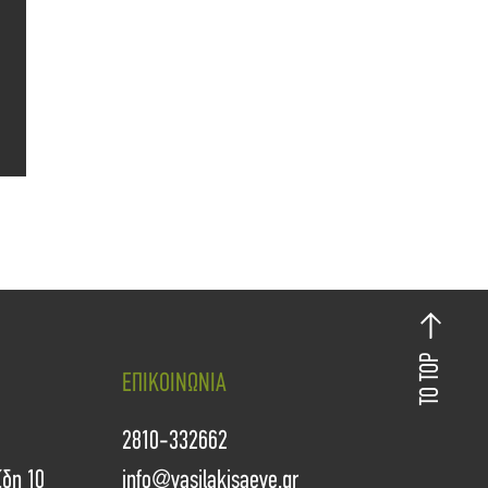
TO TOP
ΕΠΙΚΟΙΝΩΝΙΑ
2810-332662
ίδη 10
info@vasilakisaeve.gr