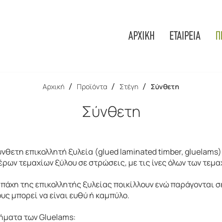
ΑΡΧΙΚΗ
ΕΤΑΙΡΕΙΑ
Π
Αρχική
/
Προϊόντα
/
Στέγη
/
Σύνθετη
Σύνθετη
νθετη επικολλητή ξυλεία (glued laminated timber, gluelams
έρων τεμαχίων ξύλου σε στρώσεις, με τις ίνες όλων των τεμα
 πάχη της επικολλητής ξυλείας ποικίλλουν ενώ παράγονται σε
υς μπορεί να είναι ευθύ ή καμπύλο.
ήματα των Gluelams: