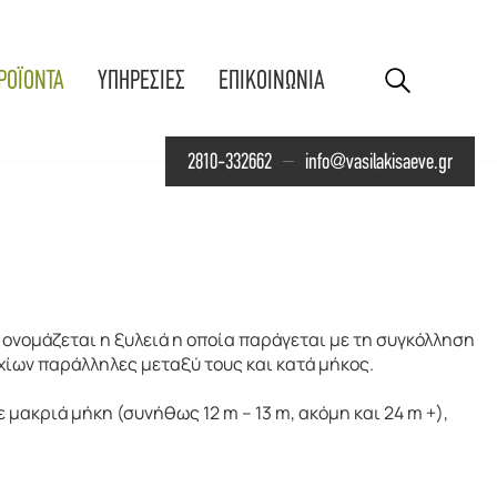
ΡΟΪΟΝΤΑ
ΥΠΗΡΕΣΙΕΣ
ΕΠΙΚΟΙΝΩΝΙΑ
2810-332662
info@vasilakisaeve.gr
) ονομάζεται η ξυλειά η οποία παράγεται με τη συγκόλληση
χίων παράλληλες μεταξύ τους και κατά μήκος.
 μακριά μήκη (συνήθως 12 m – 13 m, ακόμη και 24 m +),