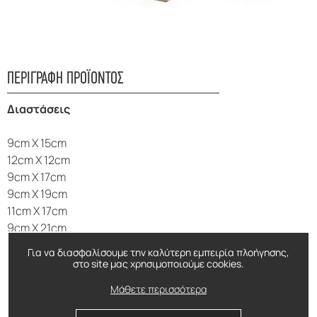
ΠΕΡΙΓΡΑΦΗ ΠΡΟΪΟΝΤΟΣ
Διαστάσεις
9cm X 15cm
12cm X 12cm
9cm X 17cm
9cm X 19cm
11cm X 17cm
9cm X 21cm
15cm X 15cm
Για να διασφαλίσουμε την καλύτερη εμπειρία πλοήγησης,
11cm X 21xm
στο site μας χρησιμοποιούμε cookies.
12cm X 21cm
Μάθετε περισσότερα
12cm X 24cm