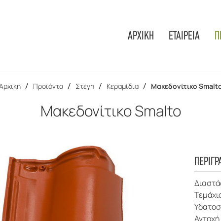
ΑΡΧΙΚΗ
ΕΤΑΙΡΕΙΑ
Π
Αρχική
/
Προϊόντα
/
Στέγη
/
Κεραμίδια
/
Μακεδονίτικο Smalt
Μακεδονίτικο Smalto
ΠΕΡΙΓΡ
Διαστά
Τεμάχι
Υδατοσ
Αντοχή