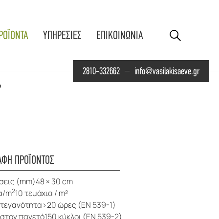
ΡΟΪΟΝΤΑ
ΥΠΗΡΕΣΙΕΣ
ΕΠΙΚΟΙΝΩΝΙΑ
2810-332662
info@vasilakisaeve.gr
o
ΑΦΗ ΠΡΟΪΟΝΤΟΣ
σεις (mm)48 × 30 cm
2
α/m
10 τεμάχια / m²
τεγανότητα>20 ώρες (EN 539-1)
 στον παγετό150 κύκλοι (EN 539-2)