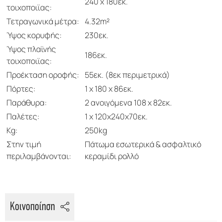
240 x 180εκ.
τοιχοποιϊας:
Τετραγωνικά μέτρα:
4.32m²
Ύψος κορυφής:
230εκ.
Ύψος πλαϊνής
186εκ.
τοιχοποιϊας:
Προέκταση οροφής:
55εκ. (8εκ περιμετρικά)
Πόρτες:
1 x 180 x 86εκ.
Παράθυρα:
2 ανοιγόμενα 108 x 82εκ.
Παλέτες:
1 x 120x240x70εκ.
Kg:
250kg
Στην τιμή
Πάτωμα εσωτερικά & ασφαλτικό
περιλαμβάνονται:
κεραμίδι ρολλό
Κοινοποίηση