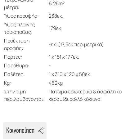
6.25m²
μέτρα:
Ύψος κορυφής:
238εκ.
Ύψος πλαϊνής
179εκ.
τοιχοποιϊας:
Προέκταση
-εκ. (17,5εκ περιμετρικά)
οροφής:
Πόρτες:
1 x 151 x 177εκ.
Παράθυρα:
-
Παλέτες:
1 x 310 x 120 x 50εκ.
Kg:
462kg
Στην τιμή
Πάτωμα εσωτερικά & ασφαλτικό
περιλαμβάνονται:
κεραμίδι ρολλό κόκκινο
Κοινοποίηση