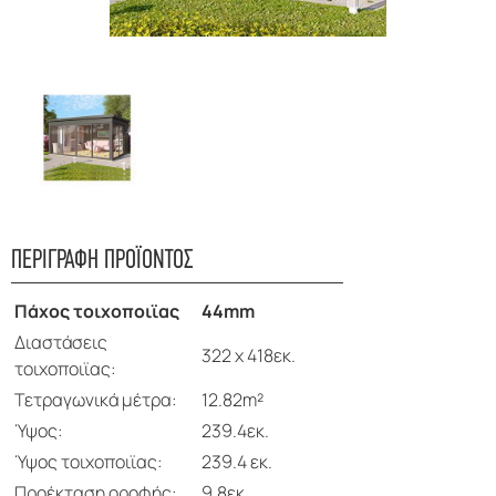
ΠΕΡΙΓΡΑΦΗ ΠΡΟΪΟΝΤΟΣ
Πάχος τοιχοποιϊας
44mm
Διαστάσεις
322 x 418εκ.
τοιχοποιϊας:
Τετραγωνικά μέτρα:
12.82m²
Ύψος:
239.4εκ.
Ύψος τοιχοποιϊας:
239.4 εκ.
Προέκταση οροφής:
9.8εκ.