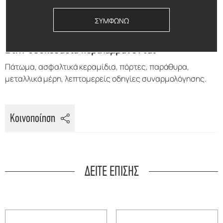
τη συναρμολόγηση αμέσως μετά την παράδοση του
σπιτιού σας, φυλάξτε το σε μια στεγνή και προστατευμένη
ΣΥΜΦΩΝΩ
από την υπεριώδη ακτινοβολία θέση.
Στην συσκευασία περιλαμβάνονται:
Πάτωμα, ασφαλτικά κεραμίδια, πόρτες, παράθυρα,
μεταλλικά μέρη, λεπτομερείς οδηγίες συναρμολόγησης.
Κοινοποίηση
ΔΕΙΤΕ ΕΠΙΣΗΣ