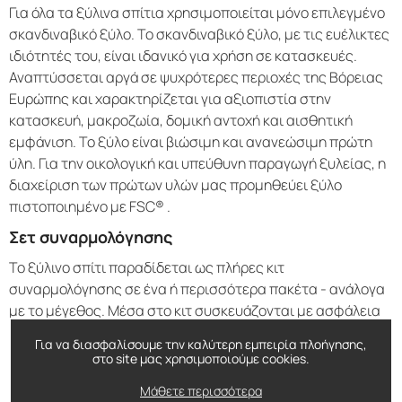
Για όλα τα ξύλινα σπίτια χρησιμοποιείται μόνο επιλεγμένο
σκανδιναβικό ξύλο. Το σκανδιναβικό ξύλο, με τις ευέλικτες
ιδιότητές του, είναι ιδανικό για χρήση σε κατασκευές.
Αναπτύσσεται αργά σε ψυχρότερες περιοχές της Βόρειας
Ευρώπης και χαρακτηρίζεται για αξιοπιστία στην
κατασκευή, μακροζωία, δομική αντοχή και αισθητική
εμφάνιση. Το ξύλο είναι βιώσιμη και ανανεώσιμη πρώτη
ύλη. Για την οικολογική και υπεύθυνη παραγωγή ξυλείας, η
διαχείριση των πρώτων υλών μας προμηθεύει ξύλο
πιστοποιημένο με FSC® .
Σετ συναρμολόγησης
Το ξύλινο σπίτι παραδίδεται ως πλήρες κιτ
συναρμολόγησης σε ένα ή περισσότερα πακέτα - ανάλογα
με το μέγεθος. Μέσα στο κιτ συσκευάζονται με ασφάλεια
όλα τα υλικά . Σας προτείνουμε να ξετυλίξετε το πακέτο
Για να διασφαλίσουμε την καλύτερη εμπειρία πλοήγησης,
από τη συσκευασία του όταν θέλετε να αρχίσετε να
στο site μας χρησιμοποιούμε cookies.
κτίζετε, καθώς η συσκευασία έχει σχεδιαστεί για να
Μάθετε περισσότερα
προστατεύει την ξυλεία από τον καιρό. Εάν δεν ξεκινήσετε