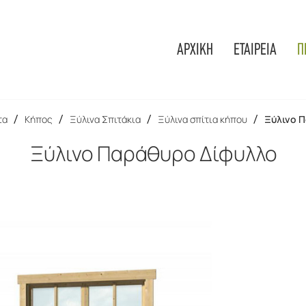
ΑΡΧΙΚΗ
ΕΤΑΙΡΕΙΑ
Π
τα
/
Κήπος
/
Ξύλινα Σπιτάκια
/
Ξύλινα σπίτια κήπου
/
Ξύλινο 
Ξύλινο Παράθυρο Δίφυλλο