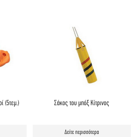
ί (5τεμ.)
Σάκος του μπόξ Κίτρινος
Δείτε περισσότερα