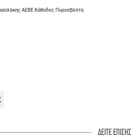
Για να διασφαλίσουμε την καλύτερη εμπειρία
πλοήγησης, στο site μας χρησιμοποιούμε
cookies.
ΔΕΙΤΕ ΕΠΙΣΗΣ
Μάθετε περισσότερα