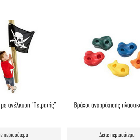
ΣΥΜΦΩΝΩ
 με ανέλκυση "Πειρατής"
Βράχοι αναρρίχησης πλαστικο
τε περισσότερα
Δείτε περισσότερα