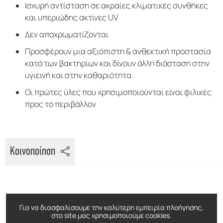
Ισχυρή αντίσταση σε ακραίες κλιματικές συνθήκες
και υπεριώδης ακτίνες UV
Δεν αποχρωματίζονται
Προσφέρουν μια αξιόπιστη & ανθεκτική προστασία
κατά των βακτηρίων και δίνουν άλλη διάσταση στην
υγιεινή και στην καθαριότητα.
Οι πρώτες ύλες που χρησιμοποιούνται είναι φιλικές
προς το περιβάλλον
Κοινοποίηση
ΔΕΙΤΕ ΕΠΙΣΗΣ
Για να διασφαλίσουμε την καλύτερη εμπειρία πλοήγησης,
στο site μας χρησιμοποιούμε cookies.