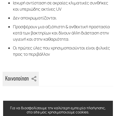
Ισχυρή αντίσταση σε ακραίες κλιματικές συνθήκες
και υπεριώδης ακτίνες UV
Δεν αποχρωματίζονται
Προσφέρουν μια αξιόπιστη & ανθεκτική προστασία
κατά των βακτηρίων και δίνουν άλλη διάσταση στην
υγιεινή και στην καθαριότητα.
Οι πρώτες ύλες που χρησιμοποιούνται είναι φιλικές
προς το περιβάλλον
Κοινοποίηση
ΔΕΙΤΕ ΕΠΙΣΗΣ
Για να διασφαλίσουμε την καλύτερη εμπειρία πλοήγησης,
στο site μας χρησιμοποιούμε cookies.